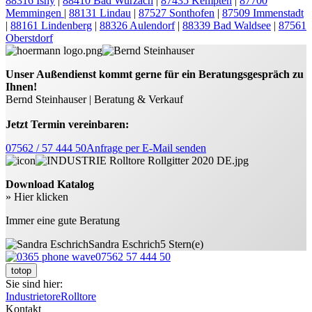
88316 Isny
|
88410 Bad Wurzach
|
87435 Kempten
|
87700
Memmingen
|
88131 Lindau
|
87527 Sonthofen
|
87509 Immenstadt
|
88161 Lindenberg
|
88326 Aulendorf
|
88339 Bad Waldsee
|
87561
Oberstdorf
Unser Außendienst kommt gerne für ein Beratungsgespräch zu
Ihnen!
Bernd Steinhauser | Beratung & Verkauf
Jetzt Termin vereinbaren:
07562 / 57 444 50
Anfrage per E-Mail senden
Download Katalog
» Hier klicken
Immer eine gute Beratung
Sandra Eschrich
5 Stern(e)
07562 57 444 50
totop
Sie sind hier:
Industrietore
Rolltore
Kontakt