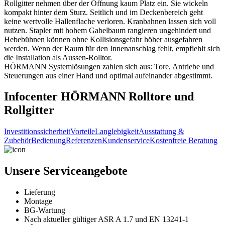
Rollgitter nehmen über der Öffnung kaum Platz ein. Sie wickeln
kompakt hinter dem Sturz. Seitlich und im Deckenbereich geht
keine wertvolle Hallenflache verloren. Kranbahnen lassen sich voll
nutzen. Stapler mit hohem Gabelbaum rangieren ungehindert und
Hebebühnen können ohne Kollisionsgefahr höher ausgefahren
werden. Wenn der Raum für den Innenanschlag fehlt, empfiehlt sich
die Installation als Aussen-Rolltor.
HÖRMANN Systemlösungen zahlen sich aus: Tore, Antriebe und
Steuerungen aus einer Hand und optimal aufeinander abgestimmt.
Infocenter HÖRMANN Rolltore und
Rollgitter
Investitionssicherheit
Vorteile
Langlebigkeit
Ausstattung &
Zubehör
Bedienung
Referenzen
Kundenservice
Kostenfreie Beratung
Unsere Serviceangebote
Lieferung
Montage
BG-Wartung
Nach aktueller gültiger ASR A 1.7 und EN 13241-1