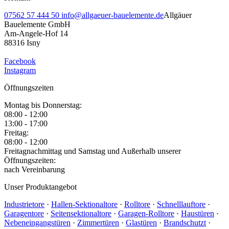
07562 57 444 50
info@allgaeuer-bauelemente.de
Allgäuer
Bauelemente GmbH
Am-Angele-Hof 14
88316 Isny
Facebook
Instagram
Öffnungszeiten
Montag bis Donnerstag:
08:00 - 12:00
13:00 - 17:00
Freitag:
08:00 - 12:00
Freitagnachmittag und Samstag und Außerhalb unserer
Öffnungszeiten:
nach Vereinbarung
Unser Produktangebot
Industrietore
·
Hallen-Sektionaltore
·
Rolltore
·
Schnelllauftore
·
Garagentore
·
Seitensektionaltore
·
Garagen-Rolltore
·
Haustüren
·
Nebeneingangstüren
·
Zimmertüren
·
Glastüren
·
Brandschutzt
·