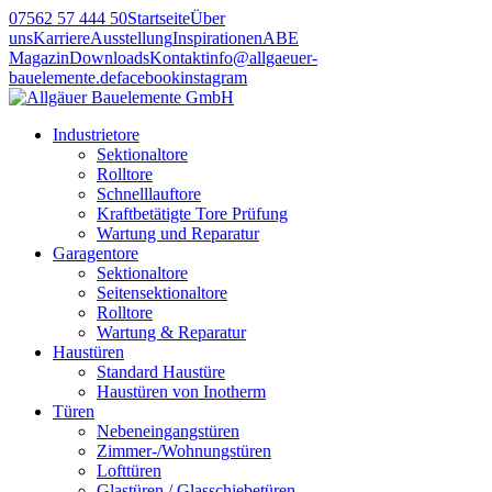
07562 57 444 50
Startseite
Über
uns
Karriere
Ausstellung
Inspirationen
ABE
Magazin
Downloads
Kontakt
info@allgaeuer-
bauelemente.de
facebook
instagram
Industrietore
Sektionaltore
Rolltore
Schnelllauftore
Kraftbetätigte Tore Prüfung
Wartung und Reparatur
Garagentore
Sektionaltore
Seitensektionaltore
Rolltore
Wartung & Reparatur
Haustüren
Standard Haustüre
Haustüren von Inotherm
Türen
Nebeneingangstüren
Zimmer-/Wohnungstüren
Lofttüren
Glastüren / Glasschiebetüren