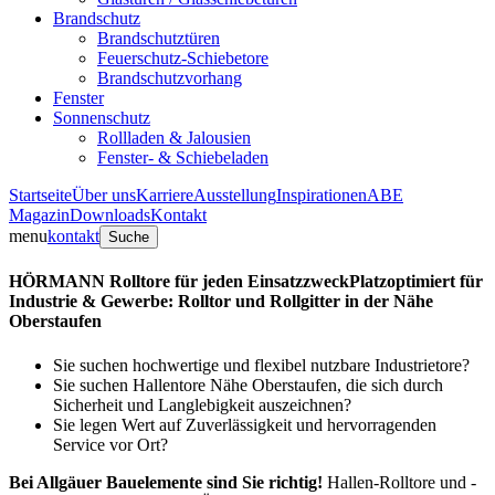
Brandschutz
Brandschutztüren
Feuerschutz-Schiebetore
Brandschutzvorhang
Fenster
Sonnenschutz
Rollladen & Jalousien
Fenster- & Schiebeladen
Startseite
Über uns
Karriere
Ausstellung
Inspirationen
ABE
Magazin
Downloads
Kontakt
menu
kontakt
Suche
HÖRMANN Rolltore für jeden Einsatzzweck
Platzoptimiert für
Industrie & Gewerbe: Rolltor und Rollgitter in der Nähe
Oberstaufen
Sie suchen hochwertige und flexibel nutzbare Industrietore?
Sie suchen Hallentore Nähe Oberstaufen, die sich durch
Sicherheit und Langlebigkeit auszeichnen?
Sie legen Wert auf Zuverlässigkeit und hervorragenden
Service vor Ort?
Bei Allgäuer Bauelemente sind Sie richtig!
Hallen-Rolltore und -