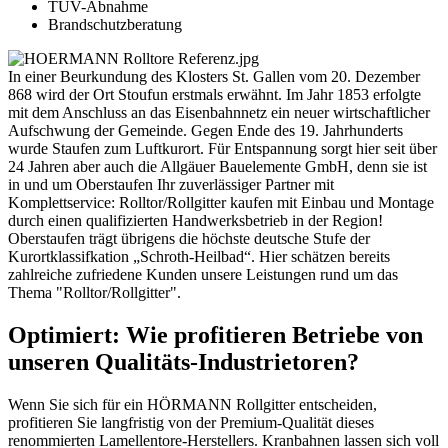
TÜV-Abnahme
Brandschutzberatung
In einer Beurkundung des Klosters St. Gallen vom 20. Dezember
868 wird der Ort Stoufun erstmals erwähnt. Im Jahr 1853 erfolgte
mit dem Anschluss an das Eisenbahnnetz ein neuer wirtschaftlicher
Aufschwung der Gemeinde. Gegen Ende des 19. Jahrhunderts
wurde Staufen zum Luftkurort. Für Entspannung sorgt hier seit über
24 Jahren aber auch die Allgäuer Bauelemente GmbH, denn sie ist
in und um Oberstaufen Ihr zuverlässiger Partner mit
Komplettservice: Rolltor/Rollgitter kaufen mit Einbau und Montage
durch einen qualifizierten Handwerksbetrieb in der Region!
Oberstaufen trägt übrigens die höchste deutsche Stufe der
Kurortklassifkation „Schroth-Heilbad“. Hier schätzen bereits
zahlreiche zufriedene Kunden unsere Leistungen rund um das
Thema "Rolltor/Rollgitter".
Optimiert: Wie profitieren Betriebe von
unseren Qualitäts-Industrietoren?
Wenn Sie sich für ein HÖRMANN Rollgitter entscheiden,
profitieren Sie langfristig von der Premium-Qualität dieses
renommierten Lamellentore-Herstellers. Kranbahnen lassen sich voll