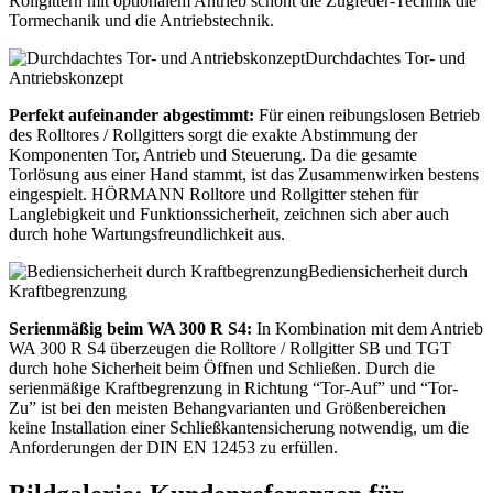
Rollgittern mit optionalem Antrieb schont die Zugfeder-Technik die
Tormechanik und die Antriebstechnik.
Durchdachtes Tor- und
Antriebskonzept
Perfekt aufeinander abgestimmt:
Für einen reibungslosen Betrieb
des Rolltores / Rollgitters sorgt die exakte Abstimmung der
Komponenten Tor, Antrieb und Steuerung. Da die gesamte
Torlösung aus einer Hand stammt, ist das Zusammenwirken bestens
eingespielt. HÖRMANN Rolltore und Rollgitter stehen für
Langlebigkeit und Funktionssicherheit, zeichnen sich aber auch
durch hohe Wartungsfreundlichkeit aus.
Bediensicherheit durch
Kraftbegrenzung
Serienmäßig beim WA 300 R S4:
In Kombination mit dem Antrieb
WA 300 R S4 überzeugen die Rolltore / Rollgitter SB und TGT
durch hohe Sicherheit beim Öffnen und Schließen. Durch die
serienmäßige Kraftbegrenzung in Richtung “Tor-Auf” und “Tor-
Zu” ist bei den meisten Behangvarianten und Größenbereichen
keine Installation einer Schließkantensicherung notwendig, um die
Anforderungen der DIN EN 12453 zu erfüllen.