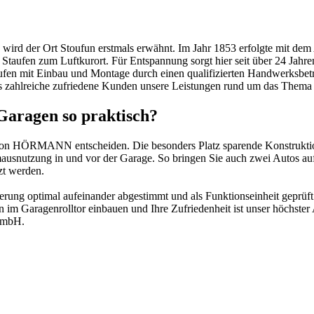
ird der Ort Stoufun erstmals erwähnt. Im Jahr 1853 erfolgte mit dem 
aufen zum Luftkurort. Für Entspannung sorgt hier seit über 24 Jahre
aufen mit Einbau und Montage durch einen qualifizierten Handwerksbetr
its zahlreiche zufriedene Kunden unsere Leistungen rund um das Thema 
Garagen so praktisch?
ltor von HÖRMANN entscheiden. Die besonders Platz sparende Konstr
mausnutzung in und vor der Garage. So bringen Sie auch zwei Autos au
zt werden.
rung optimal aufeinander abgestimmt und als Funktionseinheit geprüft.
ten im Garagenrolltor einbauen und Ihre Zufriedenheit ist unser höchs
 GmbH.