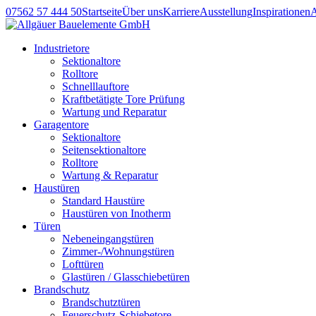
07562 57 444 50
Startseite
Über uns
Karriere
Ausstellung
Inspirationen
Industrietore
Sektionaltore
Rolltore
Schnelllauftore
Kraftbetätigte Tore Prüfung
Wartung und Reparatur
Garagentore
Sektionaltore
Seitensektionaltore
Rolltore
Wartung & Reparatur
Haustüren
Standard Haustüre
Haustüren von Inotherm
Türen
Nebeneingangstüren
Zimmer-/Wohnungstüren
Lofttüren
Glastüren / Glasschiebetüren
Brandschutz
Brandschutztüren
Feuerschutz-Schiebetore