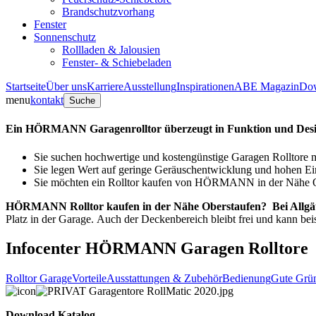
Brandschutzvorhang
Fenster
Sonnenschutz
Rollladen & Jalousien
Fenster- & Schiebeladen
Startseite
Über uns
Karriere
Ausstellung
Inspirationen
ABE Magazin
Do
menu
kontakt
Suche
Ein HÖRMANN Garagenrolltor überzeugt in Funktion und Des
Sie suchen hochwertige und kostengünstige Garagen Rolltore m
Sie legen Wert auf geringe Geräuschentwicklung und hohen E
Sie möchten ein Rolltor kaufen von HÖRMANN in der Nähe Ober
HÖRMANN Rolltor kaufen in der Nähe Oberstaufen?
Bei Allgä
Platz in der Garage. Auch der Deckenbereich bleibt frei und kann bei
Infocenter HÖRMANN Garagen Rolltore
Rolltor Garage
Vorteile
Ausstattungen & Zubehör
Bedienung
Gute Grün
Download Katalog