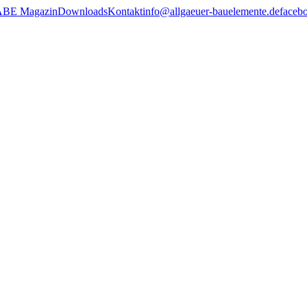
ABE Magazin
Downloads
Kontakt
info@allgaeuer-bauelemente.de
faceb