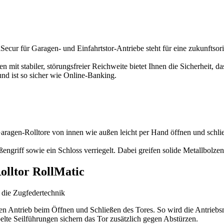
Secur für Garagen- und Einfahrtstor-Antriebe steht für eine zukunftso
 mit stabiler, störungsfreier Reichweite bietet Ihnen die Sicherheit, da
nd ist so sicher wie Online-Banking.
ragen-Rolltore von innen wie außen leicht per Hand öffnen und schli
griff sowie ein Schloss verriegelt. Dabei greifen solide Metallbolzen 
lltor RollMatic
: die Zugfedertechnik
en Antrieb beim Öffnen und Schließen des Tores. So wird die Antriebsme
lte Seilführungen sichern das Tor zusätzlich gegen Abstürzen.