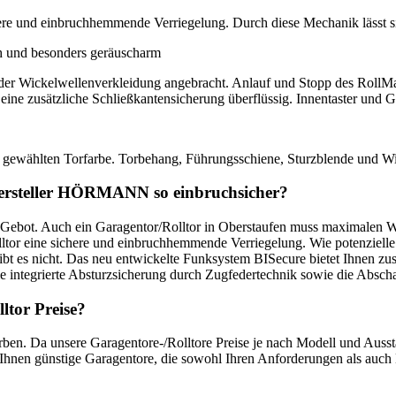
chere und einbruchhemmende Verriegelung. Durch diese Mechanik lässt s
h und besonders geräuscharm
 der Wickelwellenverkleidung angebracht. Anlauf und Stopp des RollMat
eine zusätzliche Schließkantensicherung überflüssig. Innentaster und G
r gewählten Torfarbe. Torbehang, Führungsschiene, Sturzblende und Wic
Hersteller HÖRMANN so einbruchsicher?
s Gebot. Auch ein Garagentor/Rolltor in Oberstaufen muss maximalen Wi
 eine sichere und einbruchhemmende Verriegelung. Wie potenzielle Ein
gibt es nicht. Das neu entwickelte Funksystem BISecure bietet Ihnen zu
die integrierte Absturzsicherung durch Zugfedertechnik sowie die Absc
ltor Preise?
ben. Da unsere Garagentore-/Rolltore Preise je nach Modell und Aussta
Ihnen günstige Garagentore, die sowohl Ihren Anforderungen als auch