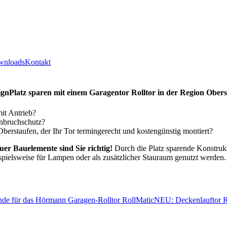
wnloads
Kontakt
ign
Platz sparen mit einem Garagentor Rolltor in der Region Ober
it Antrieb?
inbruchschutz?
staufen, der Ihr Tor termingerecht und kostengünstig montiert?
uer Bauelemente sind Sie richtig!
Durch die Platz sparende Konstruk
spielsweise für Lampen oder als zusätzlicher Stauraum genutzt werden.
de für das Hörmann Garagen-Rolltor RollMatic
NEU: Deckenlauftor 