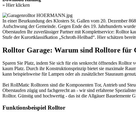
» Hier klicken
In einer Beurkundung des Klosters St. Gallen vom 20. Dezember 868 w
Aufschwung der Gemeinde. Gegen Ende des 19. Jahrhunderts wurde St
Oberstaufen Ihr zuverlässiger Partner mit Komplettservice: Rolltor k
Stufe der Kurortklassifkation „Schroth-Heilbad“. Hier schätzen bere
Rolltor Garage: Warum sind Rolltore für 
Sparen Sie Platz, indem Sie sich für ein senkrecht öffnendes Rol
kaum Platz. Durch ihr Konstruktionsprinzip bietet sie maximale Rau
kann beispielsweise für Lampen oder als zusätzlicher Stauraum genut
Bei RollMatic Rolltoren sind die Komponenten Tor, Antrieb und Steue
Oberstaufen zügig und fachgerecht an - wir sind erfahrene Spezialis
Rolltor. Günstig und hochwertig - das ist die Allgäuer Bauelemente
Funktionsbeispiel Rolltor