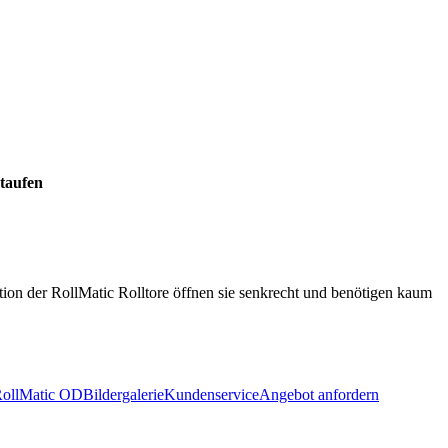
staufen
tion der RollMatic Rolltore öffnen sie senkrecht und benötigen kaum
RollMatic OD
Bildergalerie
Kundenservice
Angebot anfordern