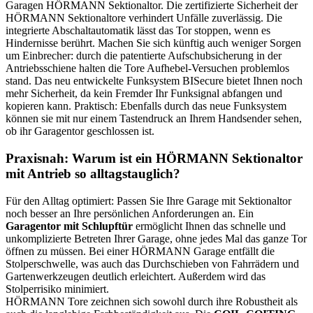
Garagen HÖRMANN Sektionaltor. Die zertifizierte Sicherheit der
HÖRMANN Sektionaltore verhindert Unfälle zuverlässig. Die
integrierte Abschaltautomatik lässt das Tor stoppen, wenn es
Hindernisse berührt. Machen Sie sich künftig auch weniger Sorgen
um Einbrecher: durch die patentierte Aufschubsicherung in der
Antriebsschiene halten die Tore Aufhebel-Versuchen problemlos
stand. Das neu entwickelte Funksystem BISecure bietet Ihnen noch
mehr Sicherheit, da kein Fremder Ihr Funksignal abfangen und
kopieren kann. Praktisch: Ebenfalls durch das neue Funksystem
können sie mit nur einem Tastendruck an Ihrem Handsender sehen,
ob ihr Garagentor geschlossen ist.
Praxisnah: Warum ist ein HÖRMANN Sektionaltor
mit Antrieb so alltagstauglich?
Für den Alltag optimiert: Passen Sie Ihre Garage mit Sektionaltor
noch besser an Ihre persönlichen Anforderungen an. Ein
Garagentor mit Schlupftür
ermöglicht Ihnen das schnelle und
unkomplizierte Betreten Ihrer Garage, ohne jedes Mal das ganze Tor
öffnen zu müssen. Bei einer HÖRMANN Garage entfällt die
Stolperschwelle, was auch das Durchschieben von Fahrrädern und
Gartenwerkzeugen deutlich erleichtert. Außerdem wird das
Stolperrisiko minimiert.
HÖRMANN Tore zeichnen sich sowohl durch ihre Robustheit als