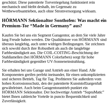
geschützt. Diese patentierte Torverriegelung funktioniert rein
mechanisch und bleibt deshalb, im Gegensatz zu
Wettbewerbsantrieben, auch ohne Stromversorgung wirksam.
HÖRMANN Sektionaltor Sonthofen: Was macht ein
Premium-Tor “Made in Germany” aus?
Kaufen Sie bei uns ein Segment Garagentor, an dem Sie viele Jahre
lang Freude haben werden. Die Qualitätstore von HÖRMANN sind
überaus langlebig, auch unter widrigen Bedingungen. Sie zeichnen
sich sowohl durch ihre Robustheit als auch die langlebige
Farbbeständigkeit aus. Die COIL-COITING-Beschichtung der
Stahllamellen (bei HÖRMANN Colorfarben) sorgt für hohe
Farbbeständigkeit gegenüber UV-Sonneneinstrahlung.
Sie erhalten bei uns Garage und Antrieb aus einer Hand. Alle
Komponenten greifen perfekt ineinander, für einen unkomplizierten
und sicheren Betrieb, Tag für Tag. Profitieren Sie außerdem vom
hohen Korrosionsschutz, den der patentierte Kunststoffzargenfuß
gewährleistet. Auch beim Garagentorantrieb punktet ein
HÖRMANN Sektionaltor. Der hochwertige Antrieb “SupraMatic”
bietet Ihnen zahlreiche Vorteile in puncto Bequemlichkeit und
Zuverlässigkeit.