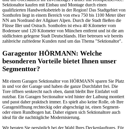
Sektionaltor kaufen mit Einbau und Montage durch einen
qualifizierten Handwerksbetrieb in der Region! Das Stadtgebiet von
Sonthofen liegt in einem Bereich von etwa 750 bis 1100 Meter über
NN am Nordrand der Allgäuer Alpen. Durch die Stadt fließen die
Flüsse Iller und Ostrach. Sonthofen ist etwa 40 Kilometer vom
Bodensee und 120 Kilometer von München entfernt und ist die am
südlichsten gelegene Stadt Deutschlands. Hier betreuen wir bereits
zahlreiche zufriedene Kunden rund um das Thema "Sektionaltor".
Garagentor HÖRMANN: Welche
besonderen Vorteile bietet Ihnen unser
Segmenttor?
Mit einem Garagen Sektionaltor von HÖRMANN sparen Sie Platz
in und vor der Garage und haben die ganze Durchfahrt frei. Die
Tore öffnen senkrecht nach oben, damit bleibt Ihre Einfahrt voll
nutzbar. Ein Garagen Sectionaltor wird hinter der Laibung montiert
und passt daher praktisch immer. Es spielt also keine Rolle, ob Ihre
Garagenöffnung rechteckig oder abgeschrägt ist, einen Segment-
oder einen Rundbogen hat. Daher eignen sich Sektionaltore auch
ideal für die nachträgliche Modernisierung.
Wir beraten Sie persönlich bei der Wahl Ihres Deckenlauftores. Für