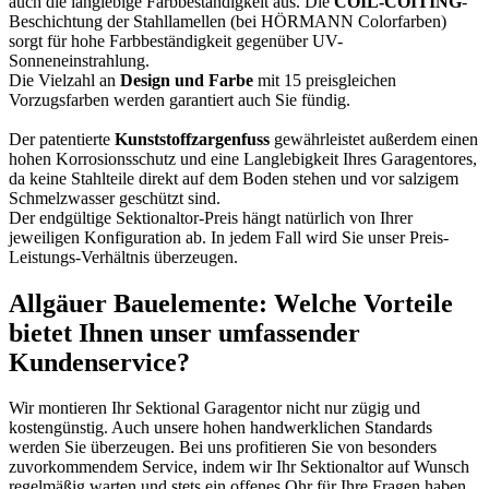
auch die langlebige Farbbeständigkeit aus. Die
COIL-COITING
-
Beschichtung der Stahllamellen (bei HÖRMANN Colorfarben)
sorgt für hohe Farbbeständigkeit gegenüber UV-
Sonneneinstrahlung.
Die Vielzahl an
Design und Farbe
mit 15 preisgleichen
Vorzugsfarben werden garantiert auch Sie fündig.
Der patentierte
Kunststoffzargenfuss
gewährleistet außerdem einen
hohen Korrosionsschutz und eine Langlebigkeit Ihres Garagentores,
da keine Stahlteile direkt auf dem Boden stehen und vor salzigem
Schmelzwasser geschützt sind.
Der endgültige Sektionaltor-Preis hängt natürlich von Ihrer
jeweiligen Konfiguration ab. In jedem Fall wird Sie unser Preis-
Leistungs-Verhältnis überzeugen.
Allgäuer Bauelemente: Welche Vorteile
bietet Ihnen unser umfassender
Kundenservice?
Wir montieren Ihr Sektional Garagentor nicht nur zügig und
kostengünstig. Auch unsere hohen handwerklichen Standards
werden Sie überzeugen. Bei uns profitieren Sie von besonders
zuvorkommendem Service, indem wir Ihr Sektionaltor auf Wunsch
regelmäßig warten und stets ein offenes Ohr für Ihre Fragen haben.