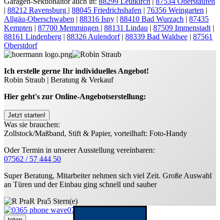
Garagen-Sektionaltor auch in:
88299 Leutkirch
|
87534 Oberstaufen
|
88212 Ravensburg
|
88045 Friedrichshafen
|
76356 Weingarten
|
Allgäu-Oberschwaben
|
88316 Isny
|
88410 Bad Wurzach
|
87435
Kempten
|
87700 Memmingen
|
88131 Lindau
|
87509 Immenstadt
|
88161 Lindenberg
|
88326 Aulendorf
|
88339 Bad Waldsee
|
87561
Oberstdorf
Ich erstelle gerne Ihr individuelles Angebot!
Robin Straub | Beratung & Verkauf
Hier geht's zur Online-Angebotserstellung:
Jetzt starten!
Was sie brauchen:
Zollstock/Maßband, Stift & Papier, vorteilhaft: Foto-Handy
Oder Termin in unserer Ausstellung vereinbaren:
07562 / 57 444 50
Super Beratung, Mitarbeiter nehmen sich viel Zeit. Große Auswahl
an Türen und der Einbau ging schnell und sauber
R Pra
5 Stern(e)
07562 57 444 50
totop