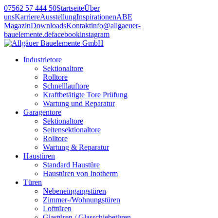
07562 57 444 50
Startseite
Über
uns
Karriere
Ausstellung
Inspirationen
ABE
Magazin
Downloads
Kontakt
info@allgaeuer-
bauelemente.de
facebook
instagram
Industrietore
Sektionaltore
Rolltore
Schnelllauftore
Kraftbetätigte Tore Prüfung
Wartung und Reparatur
Garagentore
Sektionaltore
Seitensektionaltore
Rolltore
Wartung & Reparatur
Haustüren
Standard Haustüre
Haustüren von Inotherm
Türen
Nebeneingangstüren
Zimmer-/Wohnungstüren
Lofttüren
Glastüren / Glasschiebetüren