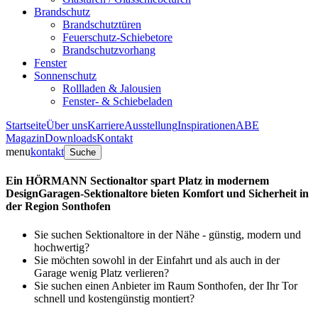
Brandschutz
Brandschutztüren
Feuerschutz-Schiebetore
Brandschutzvorhang
Fenster
Sonnenschutz
Rollladen & Jalousien
Fenster- & Schiebeladen
Startseite
Über uns
Karriere
Ausstellung
Inspirationen
ABE
Magazin
Downloads
Kontakt
menu
kontakt
Suche
Ein HÖRMANN Sectionaltor spart Platz in modernem
Design
Garagen-Sektionaltore bieten Komfort und Sicherheit in
der Region Sonthofen
Sie suchen Sektionaltore in der Nähe - günstig, modern und
hochwertig?
Sie möchten sowohl in der Einfahrt und als auch in der
Garage wenig Platz verlieren?
Sie suchen einen Anbieter im Raum Sonthofen, der Ihr Tor
schnell und kostengünstig montiert?