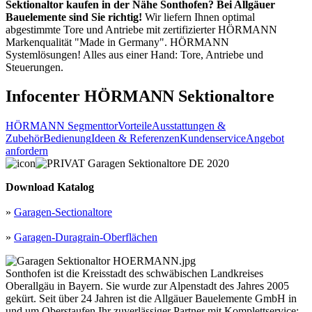
Sektionaltor kaufen in der Nähe Sonthofen?
Bei Allgäuer
Bauelemente sind Sie richtig!
Wir liefern Ihnen optimal
abgestimmte Tore und Antriebe mit zertifizierter HÖRMANN
Markenqualität "Made in Germany". HÖRMANN
Systemlösungen! Alles aus einer Hand: Tore, Antriebe und
Steuerungen.
Infocenter HÖRMANN Sektionaltore
HÖRMANN Segmenttor
Vorteile
Ausstattungen &
Zubehör
Bedienung
Ideen & Referenzen
Kundenservice
Angebot
anfordern
Download Katalog
»
Garagen-Sectionaltore
»
Garagen-Duragrain-Oberflächen
Sonthofen ist die Kreisstadt des schwäbischen Landkreises
Oberallgäu in Bayern. Sie wurde zur Alpenstadt des Jahres 2005
gekürt. Seit über 24 Jahren ist die Allgäuer Bauelemente GmbH in
und um Oberstaufen Ihr zuverlässiger Partner mit Komplettservice: