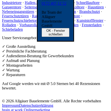
Industrietore
·
Hallen-Sektionaltore
·
Rolltore
·
Schnelllauftore
·
0172 407 12 52
Garagentore
·
Seitensektionaltore
·
Garagen-Rolltore
·
Haustüren
·
Nebeneingangstüren
·
Zimmertüren
·
Glastüren
·
Brandschutzt
·
Ihr Team der
Feuerschutztüren
·
Rauchschutz
·
Feuerschutztore
·
Alläguer
Feuerschutzschiebetore
·
Feuerschutzvorhang
·
Kunststofffenster
·
Bauelemente
Rolladen
·
Vorbaurolladen
·
Raffstore
·
Jalousien
·
Fensterladen
·
GmbH
Schiebeladen
OK - Fenster
schließen
Unser Serviceangebot
✓ Große Ausstellung
✓ Persönliche Fachberatung
✓ Außendienst-Beratung für Gewerbekunden
✓ Aufmaß und Planung
✓ Montagearbeiten
✓ Wartung
✓ Reparaturen
Auf Google werden wir mit Ø 5.0 Sternen bei 40 Rezensionen
bewertet.
© 2026 Allgäuer Bauelemente GmbH. Alle Rechte vorbehalten
Impressum
Datenschutzerklärung
brain at work Onlinemarketing