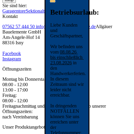
Sie sind hier:
Betriebsurlaub:
Garagentore
Sektionaltore
Kontakt
Liebe Kunden
07562 57 444 50
info@allgaeuer-bauelemente.de
Allgäuer
und
Bauelemente GmbH
Geschäftspartner,
Am-Angele-Hof 14
88316 Isny
Wir befinden uns
vom
08.08.26
Facebook
bis einschließlich
Instagram
23.08.2026
in
den
Öffnungszeiten
Handwerkerferien.
In diesem
Montag bis Donnerstag:
Zeitraum sind wir
08:00 - 12:00
leider nicht
13:00 - 17:00
erreichbar.
Freitag:
08:00 - 12:00
In dringenden
Freitagnachmittag und Samstag und Außerhalb unserer
NOTFÄLLEN
Öffnungszeiten:
können Sie uns
nach Vereinbarung
erreichen unter
Unser Produktangebot
der
Telefonnummer: