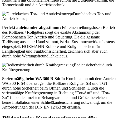
Rollgittern mit optionalem Antrieb schont die Zugfeder-Technik die
Tormechanik und die Antriebstechnik.
Durchdachtes Tor- und
Antriebskonzept
Perfekt aufeinander abgestimmt:
Für einen reibungslosen Betrieb
des Rolltores / Rollgitters sorgt die exakte Abstimmung der
Komponenten Tor, Antrieb und Steuerung. Da die gesamte
Torlösung aus einer Hand stammt, ist das Zusammenwirken bestens
eingespielt. HÖRMANN Rolltore und Rollgitter stehen für
Langlebigkeit und Funktionssicherheit, zeichnen sich aber auch
durch hohe Wartungsfreundlichkeit aus.
Bediensicherheit durch
Kraftbegrenzung
Serienmäßig beim WA 300 R S4:
In Kombination mit dem Antrieb
WA 300 R S4 überzeugen die Rolltore / Rollgitter SB und TGT
durch hohe Sicherheit beim Öffnen und Schließen. Durch die
serienmäßige Kraftbegrenzung in Richtung “Tor-Auf” und “Tor-
Zu” ist bei den meisten Behangvarianten und Größenbereichen
keine Installation einer Schließkantensicherung notwendig, um die
Anforderungen der DIN EN 12453 zu erfüllen.