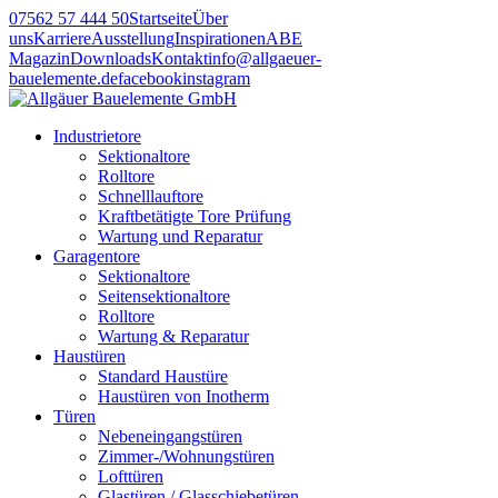
07562 57 444 50
Startseite
Über
uns
Karriere
Ausstellung
Inspirationen
ABE
Magazin
Downloads
Kontakt
info@allgaeuer-
bauelemente.de
facebook
instagram
Industrietore
Sektionaltore
Rolltore
Schnelllauftore
Kraftbetätigte Tore Prüfung
Wartung und Reparatur
Garagentore
Sektionaltore
Seitensektionaltore
Rolltore
Wartung & Reparatur
Haustüren
Standard Haustüre
Haustüren von Inotherm
Türen
Nebeneingangstüren
Zimmer-/Wohnungstüren
Lofttüren
Glastüren / Glasschiebetüren