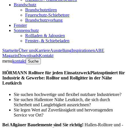
Brandschutz
Brandschutztüren
Feuerschutz-Schiebetore
Brandschutzvorhang
Fenster
Sonnenschutz
Rollladen & Jalousien
Fenster- & Schiebeladen
Startseite
Über uns
Karriere
Ausstellung
Inspirationen
ABE
Magazin
Downloads
Kontakt
menu
kontakt
Suche
HÖRMANN Rolltore für jeden Einsatzzweck
Platzoptimiert für
Industrie & Gewerbe: Rolltor und Rollgitter in der Nähe
Leutkirch
Sie suchen hochwertige und flexibel nutzbare Industrietore?
Sie suchen Hallentore Nähe Leutkirch, die sich durch
Sicherheit und Langlebigkeit auszeichnen?
Sie legen Wert auf Zuverlässigkeit und hervorragenden
Service vor Ort?
Bei Allgäuer Bauelemente sind Sie richtig!
Hallen-Rolltore und -