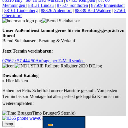
88316 Isny
|
88410 Bad Wurzach
|
87435 Kempten
|
87700
Memmingen
|
88131 Lindau
|
87527 Sonthofen
|
87509 Immenstadt
|
88161 Lindenberg
|
88326 Aulendorf
|
88339 Bad Waldsee
|
87561
Oberstdorf
Unser Außendienst kommt gerne für ein Beratungsgespräch zu
Ihnen!
Bernd Steinhauser | Beratung & Verkauf
Jetzt Termin vereinbaren:
07562 / 57 444 50
Anfrage per E-Mail senden
Download Katalog
» Hier klicken
Haben bei Felix Scheffold unsere Haustüre gekauft. Vom ersten
Termin bis zur Montage hat alles perfekt geklappt👍 Kann ich nur
weiterempfehlen!
Timo Brugger
5 Stern(e)
07562 57 444 50
totop