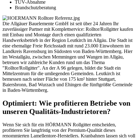
TÜV-Abnahme
Brandschutzberatung
Die Allgäuer Bauelemente GmbH ist seit über 24 Jahren Ihr
zuverlässiger Partner mit Komplettservice: Rolltor/Rollgitter kaufen
mit Einbau und Montage durch einen qualifizierten
Handwerksbetrieb in der Region Leutkirch im Allgäu. Die Stadt ist
eine ehemalige Freie Reichsstadt mit rund 23.000 Einwohnern im
Landkreis Ravensburg im Südosten von Baden-Württemberg. Hier
im Westallgäu, zwischen Memmingen und Wangen im Allgäu,
betreuen wir zahlreiche Kunden rund um das Thema
"Rolltor/Rollgitter". An der A 96 gelegen, bildet die Stadt ein
Mittelzentrum für die umliegenden Gemeinden. Leutkirch ist
bemessen nach seiner Fläche von 175 km² hinter Stuttgart,
Baiersbronn, Bad Wurzach und Ehingen die fünftgrößte Gemeinde
in Baden-Württemberg.
Optimiert: Wie profitieren Betriebe von
unseren Qualitäts-Industrietoren?
Wenn Sie sich für ein HÖRMANN Rollgitter entscheiden,
profitieren Sie langfristig von der Premium-Qualität dieses
renommierten Lamellentore-Herstellers. Kranbahnen lassen sich voll