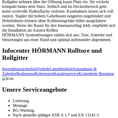
Rollgitter nehmen über der Öffnung kaum Platz ein. Sie wickeln
kompakt hinter dem Sturz. Seitlich und im Deckenbereich geht
keine wertvolle Hallenflache verloren. Kranbahnen lassen sich voll
nutzen. Stapler mit hohem Gabelbaum rangieren ungehindert und
Hebebühnen können ohne Kollisionsgefahr höher ausgefahren
werden. Wenn der Raum für den Innenanschlag fehlt, empfiehlt sich
die Installation als Aussen-Rolltor.
HÖRMANN Systemlösungen zahlen sich aus: Tore, Antriebe und
Steuerungen aus einer Hand und optimal aufeinander abgestimmt.
Infocenter HÖRMANN Rolltore und
Rollgitter
Investitionssicherheit
Vorteile
Langlebigkeit
Ausstattung &
Zubehör
Bedienung
Referenzen
Kundenservice
Kostenfreie Beratung
Unsere Serviceangebote
Lieferung
Montage
BG-Wartung
Nach aktueller gültiger ASR A 1.7 und EN 13241-1