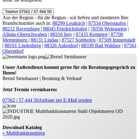
Telefon 07562 / 57 444 50
Aus der Region - für die Region - wir liefern und montieren Ihre
Brandschutztüre auch in:
88299 Leutkirch
|
87534 Oberstaufen
|
88212 Ravensburg
|
88045 Friedrichshafen
|
76356 Weingarten
|
Allgäu-Oberschwaben
|
88316 Isny
|
87435 Kempten
|
87700
Memmingen
|
88131 Lindau
|
87527 Sonthofen
|
87509 Immenstadt
|
88161 Lindenberg
|
88326 Aulendorf
|
88339 Bad Waldsee
|
87561
Oberstdorf
Unser Außendienst kommt gerne für ein Beratungsgespräch zu
Ihnen!
Bernd Steinhauser | Beratung & Verkauf
Jetzt Termin vereinbaren:
07562 / 57 444 50
Anfrage per E-Mail senden
Download Katalog
» Multifunktionstüren