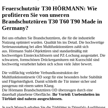
Feuerschutztür T30 HÖRMANN:
Wie
profitieren Sie von unseren
Brandschutztüren T30 T60 T90 Made in
Germany?
Bei uns erhalten Sie Brandschutztüren, die für die industrielle
Nutzung optimiert wurden. Qualität bis ins Detail. Die hochwertige
Serienausstattung bei allen Multifunktionstüren zahlt sich
aus. Hörmann Stahl-Objekttüren sind standardmäßig mit
hochwertigen Einsteckschlössern und PZ-Lochung ausgestattet. Die
schwarzen, formschönen Drückergarnituren mit Kurzschild sind
hochwertig verarbeitet haben sich schon viele Jahre bewert.
Die vollflächig verklebte Verbundkonstruktion der
Multifunktionstürserie OD sorgt für eine besonders hohe Stabilität
und Flügelsteifigkeit. Damit schließt die Tür immer sicher und
passgenau mit einem satten Klang.
Die Hörmann Brandschutztüren OD überzeugen durch eine
dauerhaft planebene Oberfläche.
Ihr Vorteil: Unebenheiten im
Türblatt sind nahezu ausgeschlossen.
Je nach Wunsch erhalten Sie die Türblätter in Dünnfalz-Ausführung