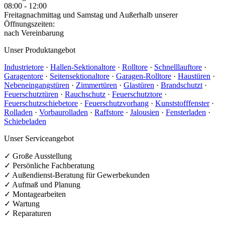
08:00 - 12:00
Freitagnachmittag und Samstag und Außerhalb unserer
Öffnungszeiten:
nach Vereinbarung
Unser Produktangebot
Industrietore
·
Hallen-Sektionaltore
·
Rolltore
·
Schnelllauftore
·
Garagentore
·
Seitensektionaltore
·
Garagen-Rolltore
·
Haustüren
·
Nebeneingangstüren
·
Zimmertüren
·
Glastüren
·
Brandschutzt
·
Feuerschutztüren
·
Rauchschutz
·
Feuerschutztore
·
Feuerschutzschiebetore
·
Feuerschutzvorhang
·
Kunststofffenster
·
Rolladen
·
Vorbaurolladen
·
Raffstore
·
Jalousien
·
Fensterladen
·
Schiebeladen
Unser Serviceangebot
✓ Große Ausstellung
✓ Persönliche Fachberatung
✓ Außendienst-Beratung für Gewerbekunden
✓ Aufmaß und Planung
✓ Montagearbeiten
✓ Wartung
✓ Reparaturen