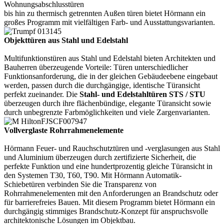
Wohnungsabschlusstüren
bis hin zu thermisch getrennten Außen türen bietet Hörmann ein
großes Programm mit vielfältigen Farb- und Ausstattungsvarianten.
Objekttüren aus Stahl und Edelstahl
Multifunktionstüren aus Stahl und Edelstahl bieten Architekten und
Bauherren überzeugende Vorteile: Türen unterschiedlicher
Funktionsanforderung, die in der gleichen Gebäudeebene eingebaut
werden, passen durch die durchgängige, identische Türansicht
perfekt zueinander. Die
Stahl- und Edelstahltüren STS / STU
überzeugen durch ihre flächenbündige, elegante Türansicht sowie
durch unbegrenzte Farbmöglichkeiten und viele Zargenvarianten.
Vollverglaste Rohrrahmenelemente
Hörmann Feuer- und Rauchschutztüren und -verglasungen aus Stahl
und Aluminium überzeugen durch zertifizierte Sicherheit, die
perfekte Funktion und eine hundertprozentig gleiche Türansicht in
den Systemen T30, T60, T90. Mit Hörmann Automatik-
Schiebetüren verbinden Sie die Transparenz von
Rohrrahmenelementen mit den Anforderungen an Brandschutz oder
für barrierefreies Bauen. Mit diesem Programm bietet Hörmann ein
durchgängig stimmiges Brandschutz-Konzept für anspruchsvolle
architektonische Lösungen im Objektbau.