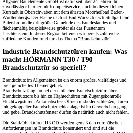
Allgäuer Bauelemente GmbH ist dafür seit über 24 Jahren Ihr
zuverlässiger Partner mit Komplettservice, auch in dieser kleinen
Kurstadt in Oberschwaben mit dem ältesten Moorheilbad Baden-
Württembergs. Der Fläche nach ist Bad Wurzach nach Stuttgart und
Baiersbronn die drittgrößte Gemeinde des Bundeslandes und
flächenmäßig beispielsweise größer als das Fürstentum
Liechtenstein. In dieser Region betreuen wir bereits zahlreiche
zufriedene Kunden rund um das Thema "Brandschutztür".
Industrie Brandschutztüren kaufen: Was
macht HÖRMANN T30 / T90
Brandschutztür so speziell?
Brandschutz im Allgemeinen ist ein enorm großes, vielfältiges und
breit gefächertes Themengebiet.
Brandschutz fängt an bei der einfachen Brandschutztüre über
Brandschutztore bis hin zu Hightechtüren mit Zugangskontrolle.
Fluchtwegstüren, Automatisches Öffnen und/oder schließen, Türen
mit gekoppelter Brandschutzmeldeanlage ist im Gewerbebau gang
und gebe. Brandschutzfenster dürfen da natürlich auch nicht fehlen.
Die Stahl-Objekttüren H3 OD werden gemäß den europäischen
Anforderungen im Brandschutz konstruiert und sind auf die