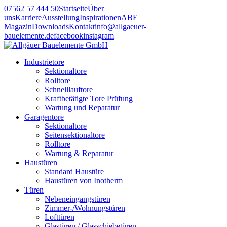
07562 57 444 50
Startseite
Über
uns
Karriere
Ausstellung
Inspirationen
ABE
Magazin
Downloads
Kontakt
info@allgaeuer-
bauelemente.de
facebook
instagram
Industrietore
Sektionaltore
Rolltore
Schnelllauftore
Kraftbetätigte Tore Prüfung
Wartung und Reparatur
Garagentore
Sektionaltore
Seitensektionaltore
Rolltore
Wartung & Reparatur
Haustüren
Standard Haustüre
Haustüren von Inotherm
Türen
Nebeneingangstüren
Zimmer-/Wohnungstüren
Lofttüren
Glastüren / Glasschiebetüren