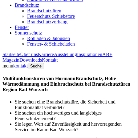
Brandschutz
Brandschutztüren
Feuerschutz-Schiebetore
Brandschutzvorhang
Fenster
Sonnenschutz
Rollladen & Jalousien
Fenster- & Schiebeladen
Startseite
Über uns
Karriere
Ausstellung
Inspirationen
ABE
Magazin
Downloads
Kontakt
menu
kontakt
Suche
Multifunktionstüren von Hörmann
Brandschutz, Hohe
Wärmedämmung und Einbruchschutz bei Brandschutztüren
Region Bad Wurzach
Sie suchen eine Brandschutztüre, die Sicherheit und
Funktionaliltät verbindet?
Sie suchen ein hochwertiges und langlebiges
Feuerschutzelement?
Sie legen Wert auf Zuverlässigkeit und hervorragenden
Service im Raum Bad Wurzach?