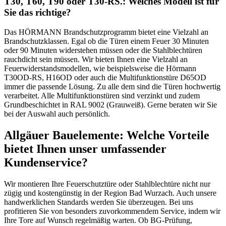
T30, T60, T90 oder T30-RS.: Welches Modell ist für
Sie das richtige?
Das HÖRMANN Brandschutzprogramm bietet eine Vielzahl an
Brandschutzklassen. Egal ob die Türen einem Feuer 30 Minuten
oder 90 Minuten widerstehen müssen oder die Stahlblechtüren
rauchdicht sein müssen. Wir bieten Ihnen eine Vielzahl an
Feuerwiderstandsmodellen, wie beispielsweise die Hörmann
T30OD-RS, H16OD oder auch die Multifunktionstüre D65OD
immer die passende Lösung. Zu alle dem sind die Türen hochwertig
verarbeitet. Alle Multifunktionstüren sind verzinkt und zudem
Grundbeschichtet in RAL 9002 (Grauweiß). Gerne beraten wir Sie
bei der Auswahl auch persönlich.
Allgäuer Bauelemente: Welche Vorteile
bietet Ihnen unser umfassender
Kundenservice?
Wir montieren Ihre Feuerschutztüre oder Stahlblechtüre nicht nur
zügig und kostengünstig in der Region Bad Wurzach. Auch unsere
handwerklichen Standards werden Sie überzeugen. Bei uns
profitieren Sie von besonders zuvorkommendem Service, indem wir
Ihre Tore auf Wunsch regelmäßig warten. Ob BG-Prüfung,