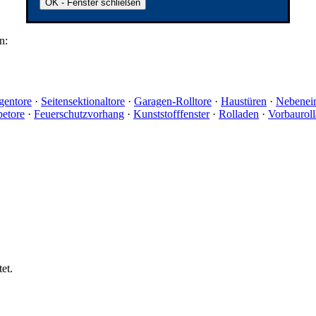
OK - Fenster schließen
n:
gentore
·
Seitensektionaltore
·
Garagen-Rolltore
·
Haustüren
·
Nebenei
betore
·
Feuerschutzvorhang
·
Kunststofffenster
·
Rolladen
·
Vorbaurol
et.