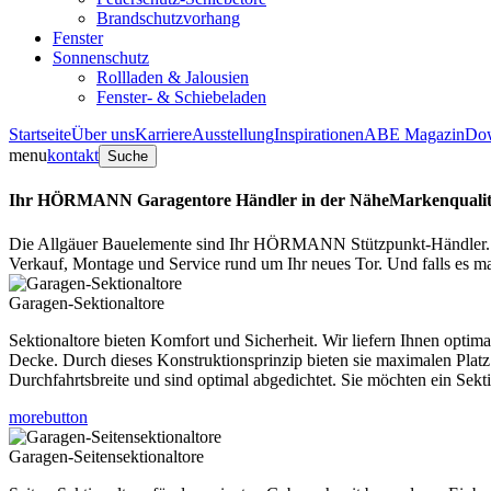
Brandschutzvorhang
Fenster
Sonnenschutz
Rollladen & Jalousien
Fenster- & Schiebeladen
Startseite
Über uns
Karriere
Ausstellung
Inspirationen
ABE Magazin
Do
menu
kontakt
Suche
Ihr HÖRMANN Garagentore Händler in der Nähe
Markenqualit
Die Allgäuer Bauelemente sind Ihr HÖRMANN Stützpunkt-Händler.
Verkauf, Montage und Service rund um Ihr neues Tor. Und falls es
Garagen-Sektionaltore
Sektionaltore bieten Komfort und Sicherheit. Wir liefern Ihnen optima
Decke. Durch dieses Konstruktionsprinzip bieten sie maximalen Platz
Durchfahrtsbreite und sind optimal abgedichtet. Sie möchten ein Sek
morebutton
Garagen-Seitensektionaltore