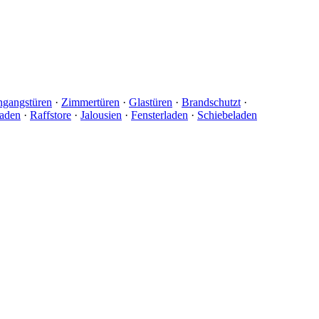
ngangstüren
·
Zimmertüren
·
Glastüren
·
Brandschutzt
·
laden
·
Raffstore
·
Jalousien
·
Fensterladen
·
Schiebeladen