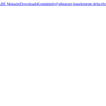
ABE Magazin
Downloads
Kontakt
info@allgaeuer-bauelemente.de
faceb