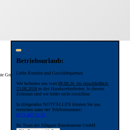
Betriebsurlaub:
Liebe Kunden und Geschäftspartner,
ente GmbH
Wir befinden uns vom
08.08.26 bis einschließlich
23.08.2026
in den Handwerkerferien. In diesem
Zeitraum sind wir leider nicht erreichbar.
In dringenden NOTFÄLLEN können Sie uns
erreichen unter der Telefonnummer:
0172 407 12 52
Ihr Team der Alläguer Bauelemente GmbH