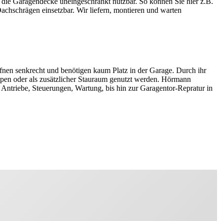
t die Garagendecke uneingeschränkt nutzbar. So können Sie hier z.B.
chschrägen einsetzbar. Wir liefern, montieren und warten
öffnen senkrecht und benötigen kaum Platz in der Garage. Durch ihr
ampen oder als zusätzlicher Stauraum genutzt werden. Hörmann
Antriebe, Steuerungen, Wartung, bis hin zur Garagentor-Repratur in