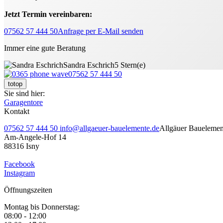
Jetzt Termin vereinbaren:
07562 57 444 50
Anfrage per E-Mail senden
Immer eine gute Beratung
Sandra Eschrich
5 Stern(e)
07562 57 444 50
totop
Sie sind hier:
Garagentore
Kontakt
07562 57 444 50
info@allgaeuer-bauelemente.de
Allgäuer Bauelem
Am-Angele-Hof 14
88316 Isny
Facebook
Instagram
Öffnungszeiten
Montag bis Donnerstag:
08:00 - 12:00