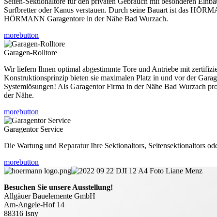
Seiten-Sektionaltore für den privaten Gebrauch mit besonderen Einba
Surfbretter oder Kanus verstauen. Durch seine Bauart ist das HÖRMA
HÖRMANN Garagentore in der Nähe Bad Wurzach.
morebutton
Garagen-Rolltore
Wir liefern Ihnen optimal abgestimmte Tore und Antriebe mit zertifiz
Konstruktionsprinzip bieten sie maximalen Platz in und vor der Gara
Systemlösungen! Als Garagentor Firma in der Nähe Bad Wurzach profit
der Nähe.
morebutton
Garagentor Service
Die Wartung und Reparatur Ihre Sektionaltors, Seitensektionaltors ode
morebutton
Besuchen Sie unsere Ausstellung!
Allgäuer Bauelemente GmbH
Am-Angele-Hof 14
88316 Isny