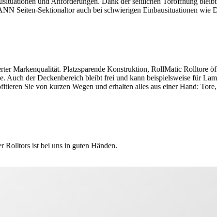
usituationen und Anforderungen. Dank der seitlichen Toröffnung bleib
NN Seiten-Sektionaltor auch bei schwierigen Einbausituationen wie Da
ierter Markenqualität. Platzsparende Konstruktion, RollMatic Rolltore 
ge. Auch der Deckenbereich bleibt frei und kann beispielsweise für L
ieren Sie von kurzen Wegen und erhalten alles aus einer Hand: Tore, 
r Rolltors ist bei uns in guten Händen.