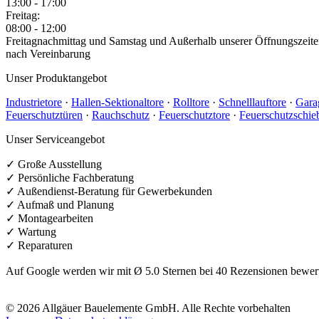
13:00 - 17:00
Freitag:
08:00 - 12:00
Freitagnachmittag und Samstag und Außerhalb unserer Öffnungszeite
nach Vereinbarung
Unser Produktangebot
Industrietore
·
Hallen-Sektionaltore
·
Rolltore
·
Schnelllauftore
·
Gara
Feuerschutztüren
·
Rauchschutz
·
Feuerschutztore
·
Feuerschutzschie
Unser Serviceangebot
✓ Große Ausstellung
✓ Persönliche Fachberatung
✓ Außendienst-Beratung für Gewerbekunden
✓ Aufmaß und Planung
✓ Montagearbeiten
✓ Wartung
✓ Reparaturen
Auf Google werden wir mit Ø 5.0 Sternen bei 40 Rezensionen bewert
© 2026 Allgäuer Bauelemente GmbH. Alle Rechte vorbehalten