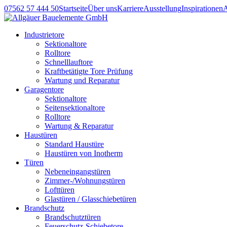
07562 57 444 50
Startseite
Über uns
Karriere
Ausstellung
Inspirationen
Industrietore
Sektionaltore
Rolltore
Schnelllauftore
Kraftbetätigte Tore Prüfung
Wartung und Reparatur
Garagentore
Sektionaltore
Seitensektionaltore
Rolltore
Wartung & Reparatur
Haustüren
Standard Haustüre
Haustüren von Inotherm
Türen
Nebeneingangstüren
Zimmer-/Wohnungstüren
Lofttüren
Glastüren / Glasschiebetüren
Brandschutz
Brandschutztüren
Feuerschutz-Schiebetore