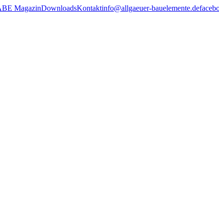
ABE Magazin
Downloads
Kontakt
info@allgaeuer-bauelemente.de
faceb