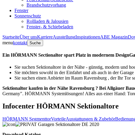
Brandschutzvorhang
Fenster
Sonnenschutz
Rollladen & Jalousien
Fenster- & Schiebeladen
Startseite
Über uns
Karriere
Ausstellung
Inspirationen
ABE Magazin
Do
menu
kontakt
Suche
Ein HÖRMANN Sectionaltor spart Platz in modernem Design
Ga
Sie suchen Sektionaltore in der Nähe - günstig, modern und ho
Sie möchten sowohl in der Einfahrt und als auch in der Garage 
Sie suchen einen Anbieter im Raum Ravensburg , der Ihr Tor sc
Sektionaltor kaufen in der Nähe Ravensburg ?
Bei Allgäuer Baue
Germany". HÖRMANN Systemlösungen! Alles aus einer Hand: Tore,
Infocenter HÖRMANN Sektionaltore
HÖRMANN Segmenttor
Vorteile
Ausstattungen & Zubehör
Bedienun
Download Katalog