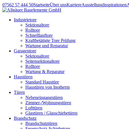
07562 57 444 50
Startseite
Über uns
Karriere
Ausstellung
Inspirationen
Industrietore
Sektionaltore
Rolltore
Schnelllauftore
Kraftbetätigte Tore Prüfung
Wartung und Reparatur
Garagentore
Sektionaltore
Seitensektionaltore
Rolltore
Wartung & Reparatur
Haustüren
Standard Haustüre
Haustüren von Inotherm
Türen
Nebeneingangstüren
Zimmer-/Wohnungstüren
Lofttüren
Glastüren / Glasschiebetüren
Brandschutz
Brandschutztüren
Feuerschutz-Schiebetore