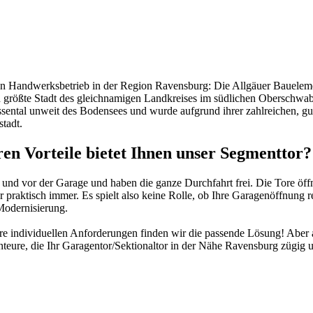
en Handwerksbetrieb in der Region Ravensburg: Die Allgäuer Bauelemen
nd größte Stadt des gleichnamigen Landkreises im südlichen Oberschwa
sental unweit des Bodensees und wurde aufgrund ihrer zahlreichen, gut
tadt.
Vorteile bietet Ihnen unser Segmenttor?
 vor der Garage und haben die ganze Durchfahrt frei. Die Tore öffnen 
r praktisch immer. Es spielt also keine Rolle, ob Ihre Garagenöffnung
 Modernisierung.
Ihre individuellen Anforderungen finden wir die passende Lösung! Aber 
nteure, die Ihr Garagentor/Sektionaltor in der Nähe Ravensburg zügig 