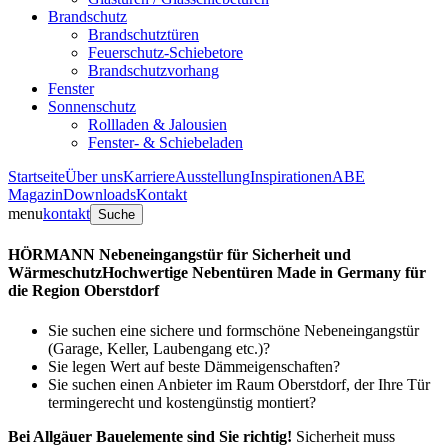
Brandschutz
Brandschutztüren
Feuerschutz-Schiebetore
Brandschutzvorhang
Fenster
Sonnenschutz
Rollladen & Jalousien
Fenster- & Schiebeladen
Startseite
Über uns
Karriere
Ausstellung
Inspirationen
ABE
Magazin
Downloads
Kontakt
menu
kontakt
Suche
HÖRMANN Nebeneingangstür für Sicherheit und
Wärmeschutz
Hochwertige Nebentüren Made in Germany für
die Region Oberstdorf
Sie suchen eine sichere und formschöne Nebeneingangstür
(Garage, Keller, Laubengang etc.)?
Sie legen Wert auf beste Dämmeigenschaften?
Sie suchen einen Anbieter im Raum Oberstdorf, der Ihre Tür
termingerecht und kostengünstig montiert?
Bei Allgäuer Bauelemente sind Sie richtig!
Sicherheit muss