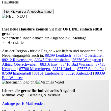
Haustüren!
Hier klicken zur Angebotsanfrage
NEU !
Ihre neue Haustüre können Sie hier ONLINE einfach selbst
gestalten.
Wir erstellen Ihnen danach ein Angebot inkl. Montage.
>> Hier starten
Aus der Region - für die Region - wir liefern und montieren Ihre
Nebeneingangstür auch in:
88299 Leutkirch
|
87534 Oberstaufen
|
88212 Ravensburg
|
88045 Friedrichshafen
|
76356 Weingarten
|
Allgäu-Oberschwaben
|
88316 Isny
|
88410 Bad Wurzach
|
87435
Kempten
|
87700 Memmingen
|
88131 Lindau
|
87527 Sonthofen
|
87509 Immenstadt
|
88161 Lindenberg
|
88326 Aulendorf
|
88339
Bad Waldsee
Ich erstelle gerne Ihr individuelles Angebot!
Matthias Vogel | Beratung & Verkauf
Anfrage per E-Mail senden