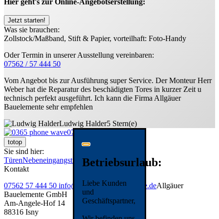
Hier geht's zur Online-Angebotserstellung:
Jetzt starten!
Was sie brauchen:
Zollstock/Maßband, Stift & Papier, vorteilhaft: Foto-Handy
Oder Termin in unserer Ausstellung vereinbaren:
07562 / 57 444 50
Vom Angebot bis zur Ausführung super Service. Der Monteur Herr
Weber hat die Reparatur des beschädigten Tores in kurzer Zeit u
technisch perfekt ausgeführt. Ich kann die Firma Allgäuer
Bauelemente sehr empfehlen
Ludwig Halder
5 Stern(e)
07562 57 444 50
totop
Sie sind hier:
Betriebsurlaub:
Türen
Nebeneingangstüren
Kontakt
Liebe Kunden
07562 57 444 50
info@allgaeuer-bauelemente.de
Allgäuer
und
Bauelemente GmbH
Geschäftspartner,
Am-Angele-Hof 14
88316 Isny
Wir befinden uns