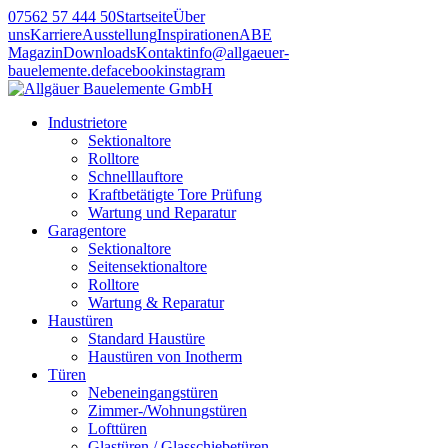
07562 57 444 50
Startseite
Über
uns
Karriere
Ausstellung
Inspirationen
ABE
Magazin
Downloads
Kontakt
info@allgaeuer-
bauelemente.de
facebook
instagram
Industrietore
Sektionaltore
Rolltore
Schnelllauftore
Kraftbetätigte Tore Prüfung
Wartung und Reparatur
Garagentore
Sektionaltore
Seitensektionaltore
Rolltore
Wartung & Reparatur
Haustüren
Standard Haustüre
Haustüren von Inotherm
Türen
Nebeneingangstüren
Zimmer-/Wohnungstüren
Lofttüren
Glastüren / Glasschiebetüren