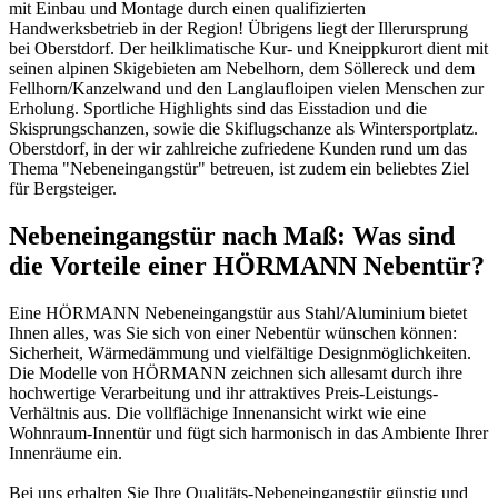
mit Einbau und Montage durch einen qualifizierten
Handwerksbetrieb in der Region! Übrigens liegt der Illerursprung
bei Oberstdorf. Der heilklimatische Kur- und Kneippkurort dient mit
seinen alpinen Skigebieten am Nebelhorn, dem Söllereck und dem
Fellhorn/Kanzelwand und den Langlaufloipen vielen Menschen zur
Erholung. Sportliche Highlights sind das Eisstadion und die
Skisprungschanzen, sowie die Skiflugschanze als Wintersportplatz.
Oberstdorf, in der wir zahlreiche zufriedene Kunden rund um das
Thema "Nebeneingangstür" betreuen, ist zudem ein beliebtes Ziel
für Bergsteiger.
Nebeneingangstür nach Maß: Was sind
die Vorteile einer HÖRMANN Nebentür?
Eine HÖRMANN Nebeneingangstür aus Stahl/Aluminium bietet
Ihnen alles, was Sie sich von einer Nebentür wünschen können:
Sicherheit, Wärmedämmung und vielfältige Designmöglichkeiten.
Die Modelle von HÖRMANN zeichnen sich allesamt durch ihre
hochwertige Verarbeitung und ihr attraktives Preis-Leistungs-
Verhältnis aus. Die vollflächige Innenansicht wirkt wie eine
Wohnraum-Innentür und fügt sich harmonisch in das Ambiente Ihrer
Innenräume ein.
Bei uns erhalten Sie Ihre Qualitäts-Nebeneingangstür günstig und