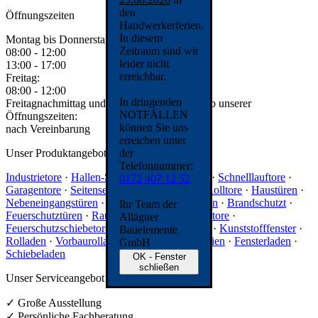
den
Öffnungszeiten
Handwerkerferien.
In diesem
Montag bis Donnerstag:
Zeitraum sind wir
08:00 - 12:00
leider nicht
13:00 - 17:00
erreichbar.
Freitag:
08:00 - 12:00
In dringenden
Freitagnachmittag und Samstag und Außerhalb unserer
NOTFÄLLEN
Öffnungszeiten:
können Sie uns
nach Vereinbarung
erreichen unter
Unser Produktangebot
der
Telefonnummer:
Industrietore
·
Hallen-Sektionaltore
·
Rolltore
·
Schnelllauftore
·
0172 407 12 52
Garagentore
·
Seitensektionaltore
·
Garagen-Rolltore
·
Haustüren
·
Nebeneingangstüren
·
Zimmertüren
·
Glastüren
·
Brandschutzt
·
Ihr Team der
Feuerschutztüren
·
Rauchschutz
·
Feuerschutztore
·
Alläguer
Feuerschutzschiebetore
·
Feuerschutzvorhang
·
Kunststofffenster
·
Bauelemente
Rolladen
·
Vorbaurolladen
·
Raffstore
·
Jalousien
·
Fensterladen
·
GmbH
Schiebeladen
OK - Fenster
schließen
Unser Serviceangebot
✓ Große Ausstellung
✓ Persönliche Fachberatung