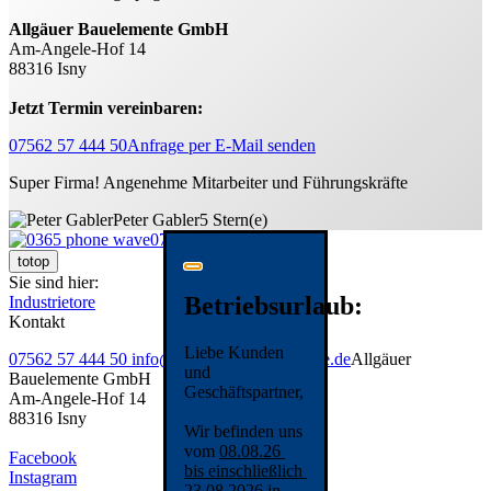
Allgäuer Bauelemente GmbH
Am-Angele-Hof 14
88316 Isny
Jetzt Termin vereinbaren:
07562 57 444 50
Anfrage per E-Mail senden
Super Firma! Angenehme Mitarbeiter und Führungskräfte
Peter Gabler
5 Stern(e)
07562 57 444 50
totop
Sie sind hier:
Betriebsurlaub:
Industrietore
Kontakt
Liebe Kunden
07562 57 444 50
info@allgaeuer-bauelemente.de
Allgäuer
und
Bauelemente GmbH
Geschäftspartner,
Am-Angele-Hof 14
88316 Isny
Wir befinden uns
vom
08.08.26
Facebook
bis einschließlich
Instagram
23.08.2026
in