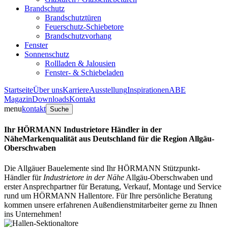
Brandschutz
Brandschutztüren
Feuerschutz-Schiebetore
Brandschutzvorhang
Fenster
Sonnenschutz
Rollladen & Jalousien
Fenster- & Schiebeladen
Startseite
Über uns
Karriere
Ausstellung
Inspirationen
ABE
Magazin
Downloads
Kontakt
menu
kontakt
Suche
Ihr HÖRMANN Industrietore Händler in der
Nähe
Markenqualität aus Deutschland für die Region Allgäu-
Oberschwaben
Die Allgäuer Bauelemente sind Ihr HÖRMANN Stützpunkt-
Händler für
Industrietore in der Nähe
Allgäu-Oberschwaben und
erster Ansprechpartner für Beratung, Verkauf, Montage und Service
rund um HÖRMANN Hallentore. Für Ihre persönliche Beratung
kommen unsere erfahrenen Außendienstmitarbeiter gerne zu Ihnen
ins Unternehmen!