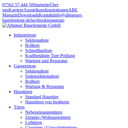
07562 57 444 50
Startseite
Über
uns
Karriere
Ausstellung
Inspirationen
ABE
Magazin
Downloads
Kontakt
info@allgaeuer-
bauelemente.de
facebook
instagram
Industrietore
Sektionaltore
Rolltore
Schnelllauftore
Kraftbetätigte Tore Prüfung
Wartung und Reparatur
Garagentore
Sektionaltore
Seitensektionaltore
Rolltore
Wartung & Reparatur
Haustüren
Standard Haustüre
Haustüren von Inotherm
Türen
Nebeneingangstüren
Zimmer-/Wohnungstüren
Lofttüren
Glastüren / Glasschiebetüren