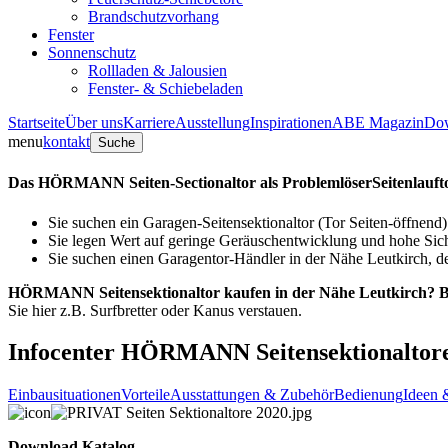
Brandschutzvorhang
Fenster
Sonnenschutz
Rollladen & Jalousien
Fenster- & Schiebeladen
Startseite
Über uns
Karriere
Ausstellung
Inspirationen
ABE Magazin
Do
menu
kontakt
Suche
Das HÖRMANN Seiten-Sectionaltor als Problemlöser
Seitenlauf
Sie suchen ein Garagen-Seitensektionaltor (Tor Seiten-öffnend)
Sie legen Wert auf geringe Geräuschentwicklung und hohe Sich
Sie suchen einen Garagentor-Händler in der Nähe Leutkirch, de
HÖRMANN Seitensektionaltor kaufen in der Nähe Leutkirch?
B
Sie hier z.B. Surfbretter oder Kanus verstauen.
Infocenter HÖRMANN Seitensektionaltor
Einbausituationen
Vorteile
Ausstattungen & Zubehör
Bedienung
Ideen 
Download Katalog