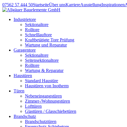
07562 57 444 50
Startseite
Über uns
Karriere
Ausstellung
Inspirationen
Industrietore
Sektionaltore
Rolltore
Schnelllauftore
Kraftbetätigte Tore Prüfung
Wartung und Reparatur
Garagentore
Sektionaltore
Seitensektionaltore
Rolltore
Wartung & Reparatur
Haustüren
Standard Haustüre
Haustüren von Inotherm
Türen
Nebeneingangstüren
Zimmer-/Wohnungstüren
Lofttüren
Glastüren / Glasschiebetüren
Brandschutz
Brandschutztüren
Feuerschutz-Schiebetore