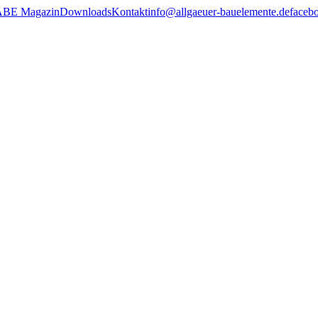
ABE Magazin
Downloads
Kontakt
info@allgaeuer-bauelemente.de
faceb