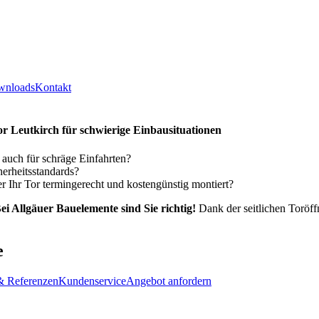
wnloads
Kontakt
tor Leutkirch für schwierige Einbausituationen
 auch für schräge Einfahrten?
erheitsstandards?
r Ihr Tor termingerecht und kostengünstig montiert?
ei Allgäuer Bauelemente sind Sie richtig!
Dank der seitlichen Toröf
e
& Referenzen
Kundenservice
Angebot anfordern