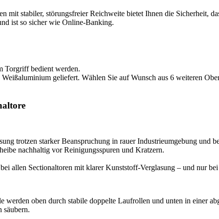
 mit stabiler, störungsfreier Reichweite bietet Ihnen die Sicherheit, da
nd ist so sicher wie Online-Banking.
Torgriff bedient werden.
n Weißaluminium geliefert. Wählen Sie auf Wunsch aus 6 weiteren Ober
.
altore
ng trotzen starker Beanspruchung in rauer Industrieumgebung und bew
cheibe nachhaltig vor Reinigungsspuren und Kratzern.
bei allen Sectionaltoren mit klarer Kunststoff-Verglasung – und nu
erden oben durch stabile doppelte Laufrollen und unten in einer abg
h säubern.