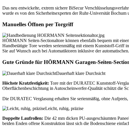
Das neu entwickelte, extrem sichere BiSecur Verschlüsselungsverfahren
wurde es von den Sicherheitsexperten der Ruhr-Universität Bochum u
Manuelles Öffnen per Torgriff
HÖRMANN Seiten-Sectionaltore können ebenfalls bequem mit einem 
Handbetätigte Tore werden serienmäßig mit einem Kunststoff-Griff i
Sie auf Wunsch auch bei Automatiktoren inklusive der automatischen
Gute Gründe für HÖRMANN Garagen-Seiten-Section
Dauerhaft klare Durchsicht
Höchste Kratzfestigkeit:
Tore mit der DURATEC Kunststoff-Verglasu
Oberflächenbeschichtung in Autoscheinwerfer-Qualität schützt die S
Die DURATEC Verglasung erhalten Sie serienmäßig, ohne Aufpreis, 
Leicht, ruhig, präzise
Doppelte Laufrollen:
Die 42 mm dicken PU-ausgeschäumten Paneele w
beiden Enden offene Konstruktion lässt sich die Bodenschiene einfac