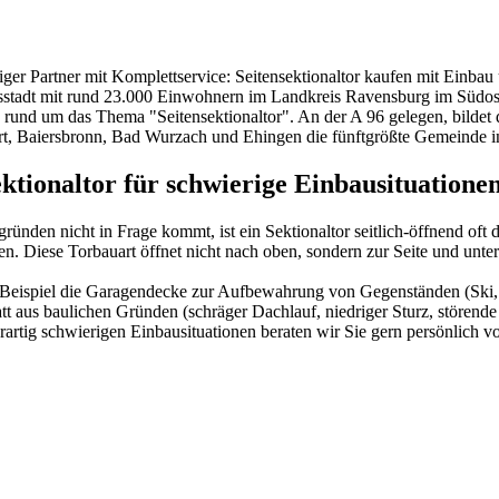
iger Partner mit Komplettservice: Seitensektionaltor kaufen mit Einbau
ichsstadt mit rund 23.000 Einwohnern im Landkreis Ravensburg im Süd
nd um das Thema "Seitensektionaltor". An der A 96 gelegen, bildet d
gart, Baiersbronn, Bad Wurzach und Ehingen die fünftgrößte Gemeinde
ktionaltor für schwierige Einbausituatione
gründen nicht in Frage kommt, ist ein Sektionaltor seitlich-öffnend o
nen. Diese Torbauart öffnet nicht nach oben, sondern zur Seite und unt
 Beispiel die Garagendecke zur Aufbewahrung von Gegenständen (Ski, Kaj
tt aus baulichen Gründen (schräger Dachlauf, niedriger Sturz, störende
derartig schwierigen Einbausituationen beraten wir Sie gern persönlich vo