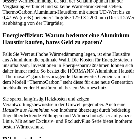
bessere Warmedämmung, da sich der Schaum optimal mit der
Verglasung verbindet und so keine Wärmebrückenent stehen.
ThermoCarbon Aluminium-Haustüren mit einem UD-Wert bis zu
0,47 W/ (m²·K) bei einer Türgröße 1250 × 2200 mm (Der UD-Wert
ist abhängig von der Türgröße).
Energieeffizient: Warum bedeutet eine Aluminium
Haustür kaufen, bares Geld zu sparen?
Falls Sie Wert auf hohe Wärmedämmung legen, ist eine Haustüre
aus Aluminium die optimale Wahl. Die Kosten für Energie steigen
unaufhaltsam, Investitionen in Energiesparmaßnahmen lohnen sich
daher immer mehr. So besitzt die HÖRMANN Aluminium Haustür
“Thermosafe” ganz hervorragende Dämmwerte. Gemeinsam mit
dem Modell “ThermoCarbon” steht diese für eine neue Generation
hochisolierender Haustüren mit bestem Wärmeschutz.
Sie sparen langfristig Heizkosten und zeigen
Verantwortungsbewusstsein der Umwelt gegenüber. Auch eine
Haustür aus Aluminium
von Inotherm überzeugt durch beidseitig
flügelüberdeckende Füllungen und Wärmeschutzgläser auf ganzer
Linie. Mit seiner Exclusiv- und ExclusivPlus-Serie bietet Inotherm
besten Wärmeschutz.