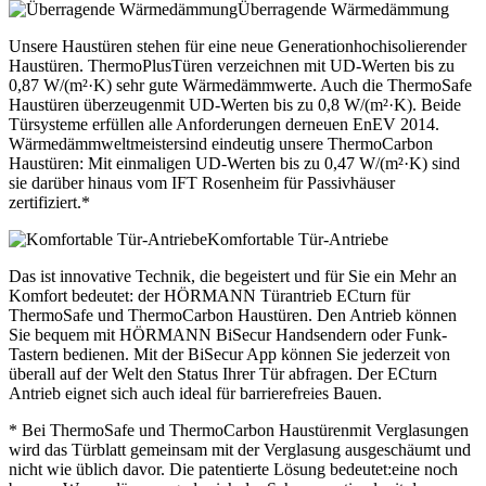
Überragende Wärmedämmung
Unsere Haustüren stehen für eine neue Generationhochisolierender
Haustüren. ThermoPlusTüren verzeichnen mit UD-Werten bis zu
0,87 W/(m²·K) sehr gute Wärmedämmwerte. Auch die ThermoSafe
Haustüren überzeugenmit UD-Werten bis zu 0,8 W/(m²·K). Beide
Türsysteme erfüllen alle Anforderungen derneuen EnEV 2014.
Wärmedämmweltmeistersind eindeutig unsere ThermoCarbon
Haustüren: Mit einmaligen UD-Werten bis zu 0,47 W/(m²·K) sind
sie darüber hinaus vom IFT Rosenheim für Passivhäuser
zertifiziert.*
Komfortable Tür-Antriebe
Das ist innovative Technik, die begeistert und für Sie ein Mehr an
Komfort bedeutet: der HÖRMANN Türantrieb ECturn für
ThermoSafe und ThermoCarbon Haustüren. Den Antrieb können
Sie bequem mit HÖRMANN BiSecur Handsendern oder Funk-
Tastern bedienen. Mit der BiSecur App können Sie jederzeit von
überall auf der Welt den Status Ihrer Tür abfragen. Der ECturn
Antrieb eignet sich auch ideal für barrierefreies Bauen.
* Bei ThermoSafe und ThermoCarbon Haustürenmit Verglasungen
wird das Türblatt gemeinsam mit der Verglasung ausgeschäumt und
nicht wie üblich davor. Die patentierte Lösung bedeutet:eine noch