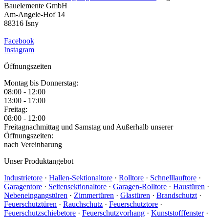
Bauelemente GmbH
Am-Angele-Hof 14
88316 Isny
Facebook
Instagram
Öffnungszeiten
Montag bis Donnerstag:
08:00 - 12:00
13:00 - 17:00
Freitag:
08:00 - 12:00
Freitagnachmittag und Samstag und Außerhalb unserer
Öffnungszeiten:
nach Vereinbarung
Unser Produktangebot
Industrietore
·
Hallen-Sektionaltore
·
Rolltore
·
Schnelllauftore
·
Garagentore
·
Seitensektionaltore
·
Garagen-Rolltore
·
Haustüren
·
Nebeneingangstüren
·
Zimmertüren
·
Glastüren
·
Brandschutzt
·
Feuerschutztüren
·
Rauchschutz
·
Feuerschutztore
·
Feuerschutzschiebetore
·
Feuerschutzvorhang
·
Kunststofffenster
·