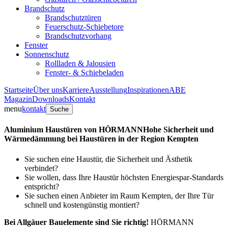
Brandschutz
Brandschutztüren
Feuerschutz-Schiebetore
Brandschutzvorhang
Fenster
Sonnenschutz
Rollladen & Jalousien
Fenster- & Schiebeladen
Startseite
Über uns
Karriere
Ausstellung
Inspirationen
ABE
Magazin
Downloads
Kontakt
menu
kontakt
Suche
Aluminium Haustüren von HÖRMANN
Hohe Sicherheit und
Wärmedämmung bei Haustüren in der Region Kempten
Sie suchen eine Haustür, die Sicherheit und Ästhetik
verbindet?
Sie wollen, dass Ihre Haustür höchsten Energiespar-Standards
entspricht?
Sie suchen einen Anbieter im Raum Kempten, der Ihre Tür
schnell und kostengünstig montiert?
Bei Allgäuer Bauelemente sind Sie richtig!
HÖRMANN