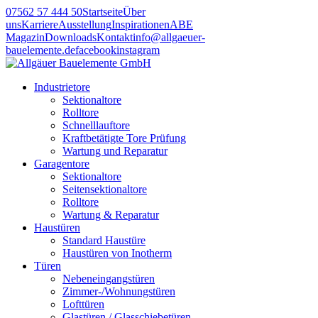
07562 57 444 50
Startseite
Über
uns
Karriere
Ausstellung
Inspirationen
ABE
Magazin
Downloads
Kontakt
info@allgaeuer-
bauelemente.de
facebook
instagram
Industrietore
Sektionaltore
Rolltore
Schnelllauftore
Kraftbetätigte Tore Prüfung
Wartung und Reparatur
Garagentore
Sektionaltore
Seitensektionaltore
Rolltore
Wartung & Reparatur
Haustüren
Standard Haustüre
Haustüren von Inotherm
Türen
Nebeneingangstüren
Zimmer-/Wohnungstüren
Lofttüren
Glastüren / Glasschiebetüren