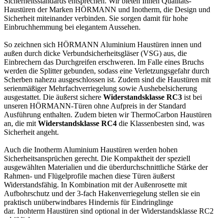
Sicherheitsstandards entsprechen. Wir bieten Ihnen Qualitäts-
Haustüren der Marken HÖRMANN und Inotherm, die Design und
Sicherheit miteinander verbinden. Sie sorgen damit für hohe
Einbruchhemmung bei elegantem Aussehen.
So zeichnen sich HÖRMANN Aluminium Haustüren innen und
außen durch dicke Verbundsicherheitsgläser (VSG) aus, die
Einbrechern das Durchgreifen erschweren. Im Falle eines Bruchs
werden die Splitter gebunden, sodass eine Verletzungsgefahr durch
Scherben nahezu ausgeschlossen ist. Zudem sind die Haustüren mit
serienmäßiger Mehrfachverriegelung sowie Aushebelsicherung
ausgestattet. Die äußerst sichere
Widerstandsklasse RC3
ist bei
unseren HÖRMANN-Türen ohne Aufpreis in der Standard
Ausführung enthalten. Zudem bieten wir ThermoCarbon Haustüren
an, die mit
Widerstandsklasse RC4
die Klassenbesten sind, was
Sicherheit angeht.
Auch die Inotherm Aluminium Haustüren werden hohen
Sicherheitsansprüchen gerecht. Die Kompaktheit der speziell
ausgewählten Materialien und die überdurchschnittliche Stärke der
Rahmen- und Flügelprofile machen diese Türen äußerst
Widerstandsfähig. In Kombination mit der Außenrosette mit
Aufbohrschutz und der 3-fach Hakenverriegelung stellen sie ein
praktisch unüberwindbares Hindernis für Eindringlinge
dar. Inohterm Haustüren sind optional in der Widerstandsklasse RC2