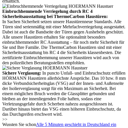
erhältlich.
Einbruchhemmende Verriegelung durch RC 4
Sicherheitsausstattung bei ThermoCarbon Haustüren:
In Sachen Sicherheit setzen unsere Haustürenneue Standards. Alle
Türen sind serienmäßig mit einer Mehrfachverriegelung ausgestattet.
Dabei ist auch die Bandseite der Türen gegen Aushebeln geschützt.
Alle unsere Haustüren erhalten Sie optionalmit besonders
einbruchhemmender RC Ausstattung – für noch mehr Sicherheit für
Sie und Ihre Familie. Die ThermoCarbon Haustüren sind mit einer
Sicherheitsausstattung bis RC 4 die Sicherheits klassenbesten. Die
zertifizierte Einbruchhemmung unserer Haustüren wird auch von
den polizeilichen Beratungsstellen empfohlen.
Sichere Verglasung:
In puncto Unfall- und Einbruchschutz erfüllen
HÖRMANN Haustüren allerhöchste Ansprüche. Das 10 bzw. 8 mm
dicke Verbundsicherheitsglas (VSG) auf der Innen- und Außenseite
der Isolierverglasung sorgt für ein Maximum an Sicherheit. Bei
einem möglichen Bruch werden die Glassplitter gebunden und
bleiben an der innenliegenden Folie haften, sodass eine
Verletzungsgefahr durch Scherben nahezu ausgeschlossen ist.
Darüber hinaus bietet das VSG einen höheren Einbruchschutz, da
das Durchgreifen erschwert wird.
>>
Wussten Sie schon
Alle 5 Minuten geschieht in Deutschland ein