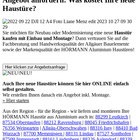
Haustüre?
Sie möchten für Neubau oder Modernisierung eine neue
Haustür
kaufen mit Einbau und Montage
? Dann vertrauen Sie auf die
Fachberatung und Handwerksqualität der Allgäuer Bauelemente
sowie der Markenqualität der HÖRMANN Aluminium Haustüren!
Hier klicken zur Angebotsanfrage
NEU!
Auch Ihre neue Haustüre können Sie hier ONLINE einfach
selbst gestalten.
Wir erstellen Ihnen danach ein Angebot inkl. Montage.
» Hier starten
Aus der Region - für die Region - wir liefern und montieren Ihre
HÖRMANN Haustür aus Aluminium auch in:
88299 Leutkirch
|
87534 Oberstaufen
|
88212 Ravensburg
|
88045 Friedrichshafen
|
76356 Weingarten
|
Allgäu-Oberschwaben
|
88316 Isny
|
88410 Bad
Wurzach
|
87700 Memmingen
|
88131 Lindau
|
87527 Sonthofen
|
87509 Immenstadt
|
88161 Lindenberg
|
88326 Aulendorf
|
88339