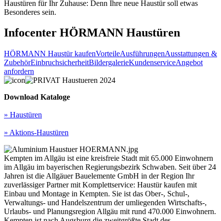
Haustüren für Ihr Zuhause: Denn Ihre neue Haustür soll etwas
Besonderes sein.
Infocenter HÖRMANN Haustüren
HÖRMANN Haustür kaufen
Vorteile
Ausführungen
Ausstattungen &
Zubehör
Einbruchsicherheit
Bildergalerie
Kundenservice
Angebot
anfordern
Download Kataloge
» Haustüren
» Aktions-Haustüren
Kempten im Allgäu ist eine kreisfreie Stadt mit 65.000 Einwohnern
im Allgäu im bayerischen Regierungsbezirk Schwaben. Seit über 24
Jahren ist die Allgäuer Bauelemente GmbH in der Region Ihr
zuverlässiger Partner mit Komplettservice: Haustür kaufen mit
Einbau und Montage in Kempten. Sie ist das Ober-, Schul-,
Verwaltungs- und Handelszentrum der umliegenden Wirtschafts-,
Urlaubs- und Planungsregion Allgäu mit rund 470.000 Einwohnern.
Kempten ist nach Augsburg die zweitgrößte Stadt des