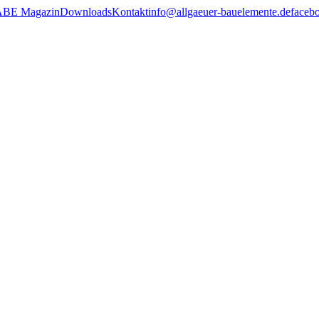
ABE Magazin
Downloads
Kontakt
info@allgaeuer-bauelemente.de
faceb