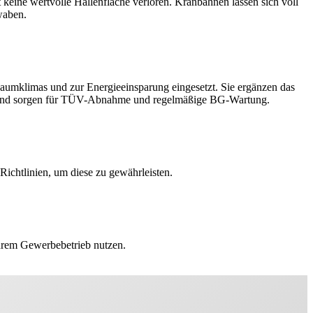
keine wertvolle Hallenflache verloren. Kranbahnen lassen sich voll
waben.
umklimas und zur Energieeinsparung eingesetzt. Sie ergänzen das
ren und sorgen für TÜV-Abnahme und regelmäßige BG-Wartung.
 Richtlinien, um diese zu gewährleisten.
Ihrem Gewerbebetrieb nutzen.