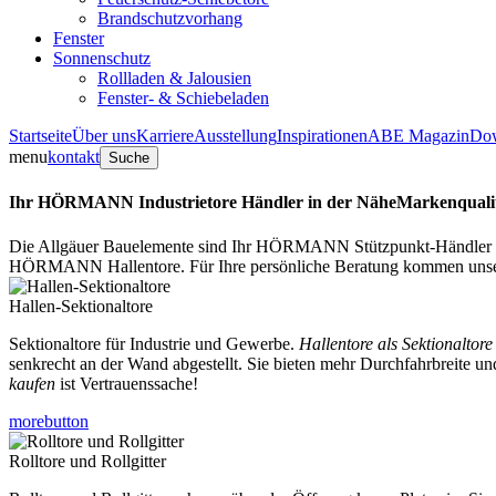
Brandschutzvorhang
Fenster
Sonnenschutz
Rollladen & Jalousien
Fenster- & Schiebeladen
Startseite
Über uns
Karriere
Ausstellung
Inspirationen
ABE Magazin
Do
menu
kontakt
Suche
Ihr HÖRMANN Industrietore Händler in der Nähe
Markenqualit
Die Allgäuer Bauelemente sind Ihr HÖRMANN Stützpunkt-Händler
HÖRMANN Hallentore. Für Ihre persönliche Beratung kommen unsere
Hallen-Sektionaltore
Sektionaltore für Industrie und Gewerbe.
Hallentore als Sektionaltore
senkrecht an der Wand abgestellt. Sie bieten mehr Durchfahrbreite u
kaufen
ist Vertrauenssache!
morebutton
Rolltore und Rollgitter