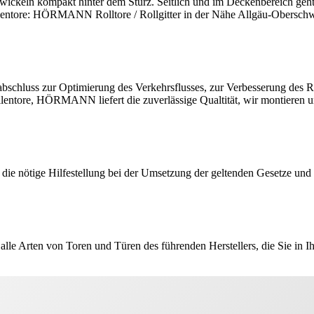
 wickeln kompakt hinter dem Sturz. Seitlich und im Deckenbereich geht 
allentore: HÖRMANN Rolltore / Rollgitter in der Nähe Allgäu-Obersch
hluss zur Optimierung des Verkehrsflusses, zur Verbesserung des Ra
 Hallentore, HÖRMANN liefert die zuverlässige Qualtität, wir montie
en die nötige Hilfestellung bei der Umsetzung der geltenden Gesetze und
le Arten von Toren und Türen des führenden Herstellers, die Sie in 