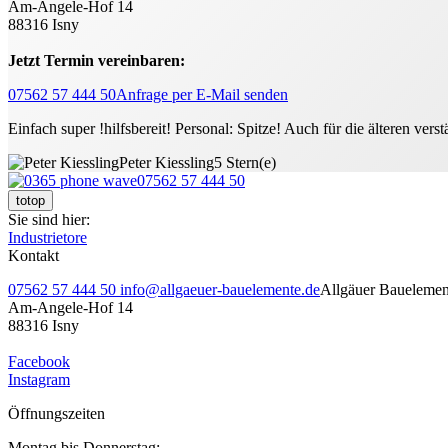
Am-Angele-Hof 14
88316 Isny
Jetzt Termin vereinbaren:
07562 57 444 50
Anfrage per E-Mail senden
Einfach super !hilfsbereit! Personal: Spitze! Auch für die älteren verst
Peter Kiessling
5 Stern(e)
07562 57 444 50
totop
Sie sind hier:
Industrietore
Kontakt
07562 57 444 50
info@allgaeuer-bauelemente.de
Allgäuer Bauelem
Am-Angele-Hof 14
88316 Isny
Facebook
Instagram
Öffnungszeiten
Montag bis Donnerstag: