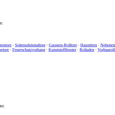
n:
gentore
·
Seitensektionaltore
·
Garagen-Rolltore
·
Haustüren
·
Nebenei
betore
·
Feuerschutzvorhang
·
Kunststofffenster
·
Rolladen
·
Vorbaurol
et.