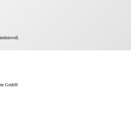
ändnisvoll.
ente GmbH