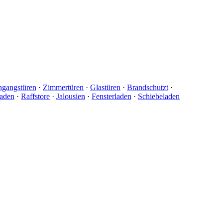
ngangstüren
·
Zimmertüren
·
Glastüren
·
Brandschutzt
·
laden
·
Raffstore
·
Jalousien
·
Fensterladen
·
Schiebeladen