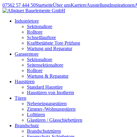
07562 57 444 50
Startseite
Über uns
Karriere
Ausstellung
Inspirationen
Industrietore
Sektionaltore
Rolltore
Schnelllauftore
Kraftbetätigte Tore Prüfung
Wartung und Reparatur
Garagentore
Sektionaltore
Seitensektionaltore
Rolltore
Wartung & Reparatur
Haustüren
Standard Haustüre
Haustüren von Inotherm
Türen
Nebeneingangstüren
Zimmer-/Wohnungstüren
Lofttüren
Glastüren / Glasschiebetüren
Brandschutz
Brandschutztüren
Feuerschutz-Schiebetore