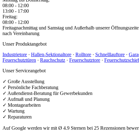
08:00 - 12:00
13:00 - 17:00
Freitag:
08:00 - 12:00
Freitagnachmittag und Samstag und Außerhalb unserer Öffnungszeite
nach Vereinbarung
Unser Produktangebot
Industrietore
·
Hallen-Sektionaltore
·
Rolltore
·
Schnelllauftore
·
Gara
Feuerschutztüren
·
Rauchschutz
·
Feuerschutztore
·
Feuerschutzschie
Unser Serviceangebot
✓ Große Ausstellung
✓ Persönliche Fachberatung
✓ Außendienst-Beratung für Gewerbekunden
✓ Aufmaß und Planung
✓ Montagearbeiten
✓ Wartung
✓ Reparaturen
Auf Google werden wir mit Ø 4.9 Sternen bei 25 Rezensionen bewert